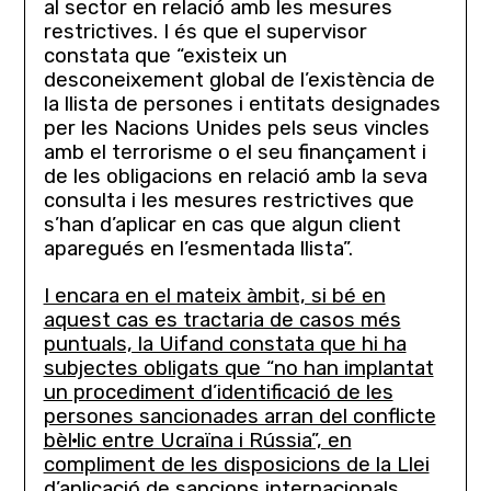
al sector en relació amb les mesures
restrictives. I és que el supervisor
constata que “existeix un
desconeixement global de l’existència de
la llista de persones i entitats designades
per les Nacions Unides pels seus vincles
amb el terrorisme o el seu finançament i
de les obligacions en relació amb la seva
consulta i les mesures restrictives que
s’han d’aplicar en cas que algun client
aparegués en l’esmentada llista”.
I encara en el mateix àmbit, si bé en
aquest cas es tractaria de casos més
puntuals, la Uifand constata que hi ha
subjectes obligats que “no han implantat
un procediment d’identificació de les
persones sancionades arran del conflicte
bèl·lic entre Ucraïna i Rússia”, en
compliment de les disposicions de la Llei
d’aplicació de sancions internacionals.