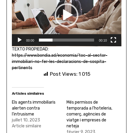
00:00
00:10
TEXTO PROPIEDAD:
https://www.bondia.ad/economia/toc-al-sector-
immobiliari-no-fer-les-declaracions-de-sospita-
pertinents
Post Views:
1 015
Articles similaires
Els agents immobiliaris
Més permisos de
alerten contra
temporada a l’hoteleria,
l’intrusisme
comerç, agències de
juillet 10, 2023
viatge i empreses de
Article similaire
neteja
février 9, 2023