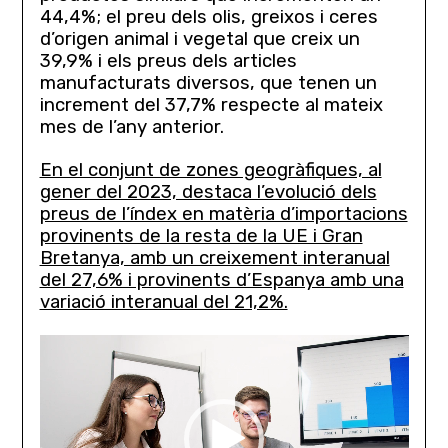
44,4%; el preu dels olis, greixos i ceres
d’origen animal i vegetal que creix un
39,9% i els preus dels articles
manufacturats diversos, que tenen un
increment del 37,7% respecte al mateix
mes de l’any anterior.
En el conjunt de zones geogràfiques, al
gener del 2023, destaca l’evolució dels
preus de l’índex en matèria d’importacions
provinents de la resta de la UE i Gran
Bretanya, amb un creixement interanual
del 27,6% i provinents d’Espanya amb una
variació interanual del 21,2%.
Lecteur
vidéo