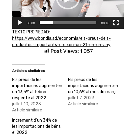
00:00
00:10
TEXTO PROPIEDAD:
https://www.bondia.ad/economia/els-preus-dels-
productes-importants-creixen-un-21-en-un-any
Post Views:
1 057
Articles similaires
Els preus de les
Els preus de les
importacions augmenten
importacions augmenten
un 13,5% al febrer
un 10,6% al mes de març
respecte al 2022
juillet 7, 2023
juillet 10, 2023
Article similaire
Article similaire
Increment d’un 34% de
les importacions de béns
el 2022