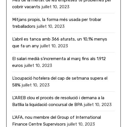
Més de la meitat de les empreses té problemes per
cobrir vacants
juillet 10, 2023
Mitjans propis, la forma més usada per trobar
treballadors
juillet 10, 2023
L’abril es tanca amb 366 aturats, un 10,1% menys
que fa un any
juillet 10, 2023
El salari medià s’incrementa al març fins als 1.912
euros
juillet 10, 2023
L’ocupació hotelera del cap de setmana supera el
58%
juillet 10, 2023
L’AREB clou el procés de resolució i demana a la
Batllia la liquidació concursal de BPA
juillet 10, 2023
L’AFA, nou membre del Group of International
Finance Centre Supervisors
juillet 10, 2023