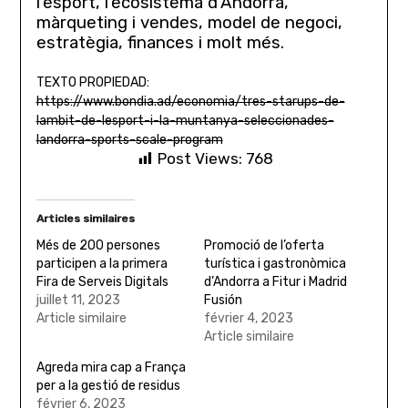
l’esport, l’ecosistema d’Andorra,
màrqueting i vendes, model de negoci,
estratègia, finances i molt més.
TEXTO PROPIEDAD:
https://www.bondia.ad/economia/tres-starups-de-
lambit-de-lesport-i-la-muntanya-seleccionades-
landorra-sports-scale-program
Post Views:
768
Articles similaires
Més de 200 persones
Promoció de l’oferta
participen a la primera
turística i gastronòmica
Fira de Serveis Digitals
d’Andorra a Fitur i Madrid
juillet 11, 2023
Fusión
Article similaire
février 4, 2023
Article similaire
Agreda mira cap a França
per a la gestió de residus
février 6, 2023