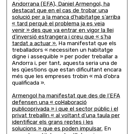
Andorrana (EFA), Daniel Armengol, ha
destacat que en el cas de trobar una
solució per a la manca d’habitatge s’arriba
« tard perquè el problema ja es veia
venir » des que va entrar en vigor la llei
d’inversió estrangera i creu que « s’ha
tardat a actuar ».
Ha manifestat que els
treballadors « necessiten un habitatge
digne i assequible » per poder treballar a
Andorra i, per tant, aquesta seria una de
les qüestions que estan dificultant encara
més que les empreses trobin « mà d’obra
qualificada ».
Armengol ha manifestat que des de l’EFA
defensen una « col·laboració
publicoprivada » i que el sector públic i el
privat treballin « al voltant d’una taula per
identificar els grans reptes i les
solucions » que es poden impulsar.
En