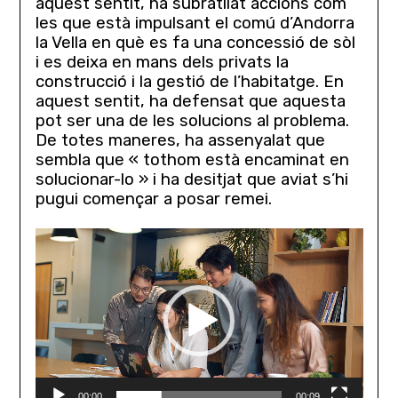
aquest sentit, ha subratllat accions com
les que està impulsant el comú d’Andorra
la Vella en què es fa una concessió de sòl
i es deixa en mans dels privats la
construcció i la gestió de l’habitatge. En
aquest sentit, ha defensat que aquesta
pot ser una de les solucions al problema.
De totes maneres, ha assenyalat que
sembla que « tothom està encaminat en
solucionar-lo » i ha desitjat que aviat s’hi
pugui començar a posar remei.
Lecteur
vidéo
00:00
00:09