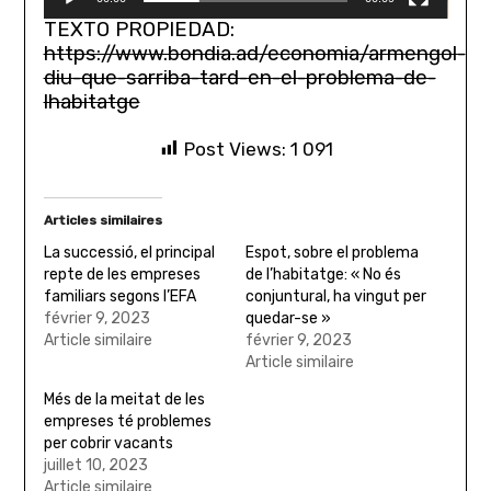
TEXTO PROPIEDAD:
https://www.bondia.ad/economia/armengol-
diu-que-sarriba-tard-en-el-problema-de-
lhabitatge
Post Views:
1 091
Articles similaires
La successió, el principal
Espot, sobre el problema
repte de les empreses
de l’habitatge: « No és
familiars segons l’EFA
conjuntural, ha vingut per
février 9, 2023
quedar-se »
Article similaire
février 9, 2023
Article similaire
Més de la meitat de les
empreses té problemes
per cobrir vacants
juillet 10, 2023
Article similaire