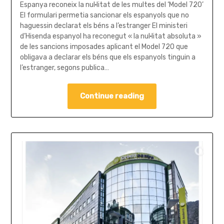
Espanya reconeix la nul·litat de les multes del ‘Model 720’
El formulari permetia sancionar els espanyols que no
haguessin declarat els béns a l’estranger El ministeri
d’Hisenda espanyol ha reconegut « la nul·litat absoluta »
de les sancions imposades aplicant el Model 720 que
obligava a declarar els béns que els espanyols tinguin a
l’estranger, segons publica…
Continue reading