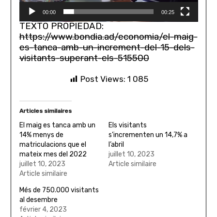
00:00
00:25
TEXTO PROPIEDAD:
https://www.bondia.ad/economia/el-maig-
es-tanca-amb-un-increment-del-15-dels-
visitants-superant-els-515500
Post Views:
1 085
Articles similaires
El maig es tanca amb un
Els visitants
14% menys de
s’incrementen un 14,7% a
matriculacions que el
l’abril
mateix mes del 2022
juillet 10, 2023
juillet 10, 2023
Article similaire
Article similaire
Més de 750.000 visitants
al desembre
février 4, 2023