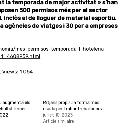
 la temporada de major activitat » s’han
uposen 500 permisos més per al sector
 inclòs el de lloguer de material esportiu,
r a agències de viatges i 30 per a empreses
nomia/mes-permisos-temporada-l-hoteleria-
_1_4608959.html
 Views:
1 054
iu augmenta els
Mitjans propis, la forma més
ball al tercer
usada per trobar treballadors
2022
juillet 10, 2023
Article similaire
e