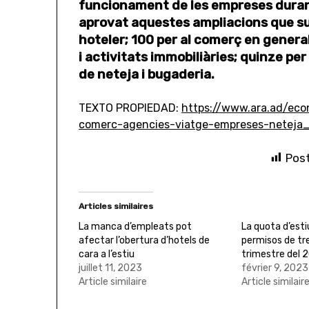
funcionament de les empreses durant
aprovat aquestes ampliacions que s
hoteler; 100 per al comerç en general,
i activitats immobiliàries; quinze pe
de neteja i bugaderia.
TEXTO PROPIEDAD:
https://www.ara.ad/eco
comerc-agencies-viatge-empreses-neteja
Post
Articles similaires
La manca d’empleats pot
La quota d’est
afectar l’obertura d’hotels de
permisos de tre
cara a l’estiu
trimestre del 
juillet 11, 2023
février 9, 2023
Article similaire
Article similair