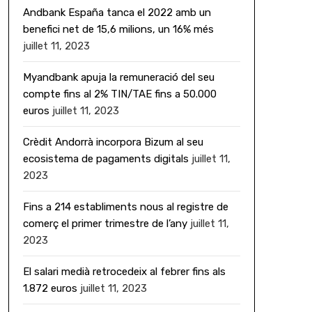
Andbank España tanca el 2022 amb un
benefici net de 15,6 milions, un 16% més
juillet 11, 2023
Myandbank apuja la remuneració del seu
compte fins al 2% TIN/TAE fins a 50.000
euros
juillet 11, 2023
Crèdit Andorrà incorpora Bizum al seu
ecosistema de pagaments digitals
juillet 11,
2023
Fins a 214 establiments nous al registre de
comerç el primer trimestre de l’any
juillet 11,
2023
El salari medià retrocedeix al febrer fins als
1.872 euros
juillet 11, 2023