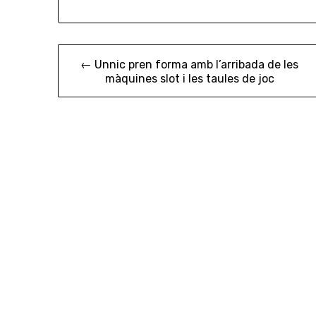
Navigation
← Unnic pren forma amb l’arribada de les
màquines slot i les taules de joc
de
l’article