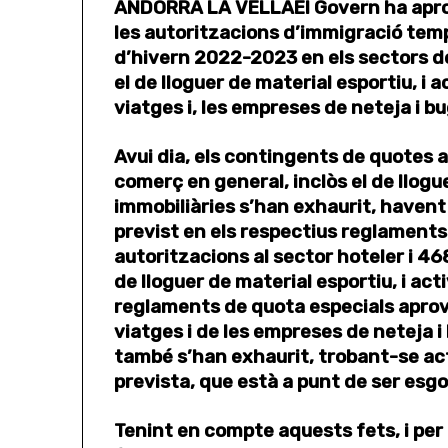
ANDORRA LA VELLA
El Govern ha apro
les autoritzacions d’immigració temp
d’hivern 2022-2023 en els sectors de 
el de lloguer de material esportiu, i 
viatges i, les empreses de neteja i b
Avui dia, els contingents de quotes ap
comerç en general, inclòs el de llogue
immobiliàries s’han exhaurit, havent f
previst en els respectius reglaments
autoritzacions al sector hoteler i 46
de lloguer de material esportiu, i acti
reglaments de quota especials aprov
viatges i de les empreses de neteja i
també s’han exhaurit, trobant-se ac
prevista, que està a punt de ser esg
Tenint en compte aquests fets, i per 